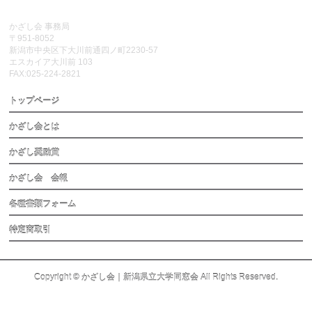
かざし会 事務局
〒951-8052
新潟市中央区下大川前通四ノ町2230-57
エスカイア大川前 103
FAX:025-224-2821
トップページ
かざし会とは
かざし奨励賞
かざし会 会報
各種書類フォーム
特定商取引
Copyright ©
かざし会｜新潟県立大学同窓会
All Rights Reserved.