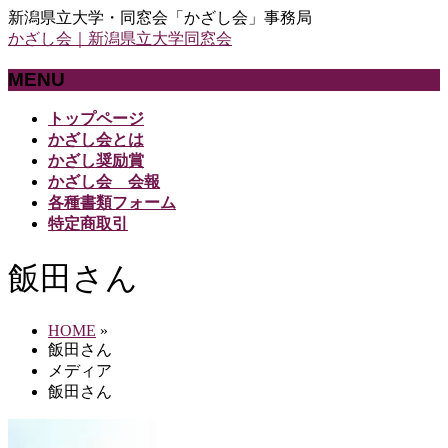
新潟県立大学・同窓会「かざし会」事務局
かざし会｜新潟県立大学同窓会
MENU
メ
トップページ
ニ
かざし会とは
ュ
かざし奨励賞
ー
かざし会 会報
を
各種書類フォーム
飛
特定商取引
ば
す
飯田さん
HOME
»
飯田さん
メディア
飯田さん