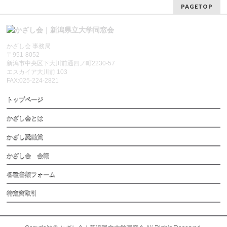
PAGETOP
かざし会 事務局
〒951-8052
新潟市中央区下大川前通四ノ町2230-57
エスカイア大川前 103
FAX:025-224-2821
トップページ
かざし会とは
かざし奨励賞
かざし会 会報
各種書類フォーム
特定商取引