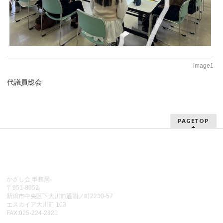
image1
代議員総会
PAGETOP
かざし会 事務局
〒951-8052
新潟市中央区下大川前通四ノ町2230-57
エスカイア大川前 103
FAX:025-224-2821