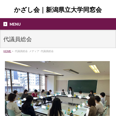
かざし会｜新潟県立大学同窓会
MENU
代議員総会
HOME
»
代議員総会
メディア
代議員総会