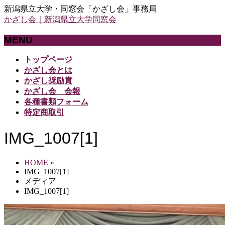
新潟県立大学・同窓会「かざし会」事務局
かざし会｜新潟県立大学同窓会
MENU
メ
トップページ
ニ
かざし会とは
ュ
かざし奨励賞
ー
かざし会 会報
を
各種書類フォーム
飛
特定商取引
ば
す
IMG_1007[1]
HOME
»
IMG_1007[1]
メディア
IMG_1007[1]