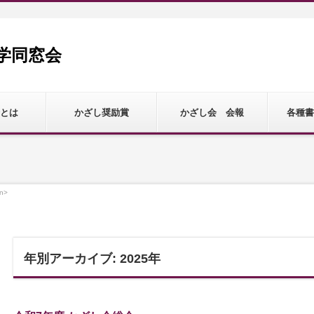
学同窓会
とは
かざし奨励賞
かざし会 会報
各種書
n>
年別アーカイブ: 2025年